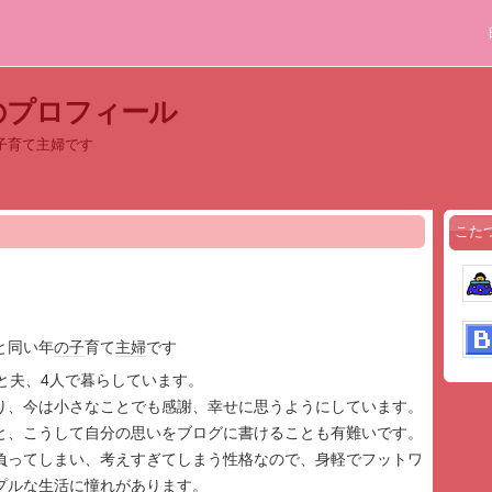
のプロフィール
子育て主婦です
こた
と同い年
の子
育て
主婦
です
と夫、4人で暮らしています。
り、今は小さなことでも感謝、幸せに思うようにしています。
と、こうして自分の思いをブログに書けることも有難いです。
負ってしまい、考えすぎてしまう性格なので、身軽でフットワ
プルな生活に憧れがあります。