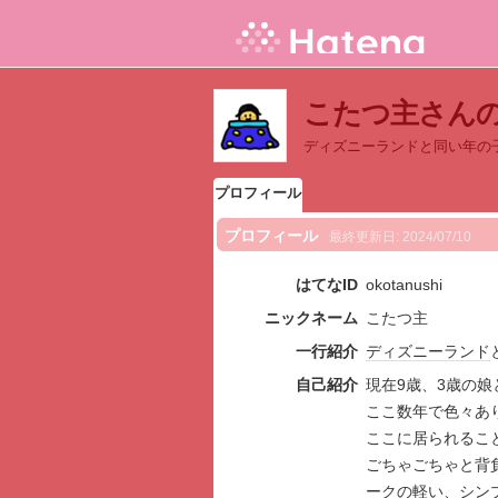
こたつ主さん
ディズニーランドと同い年の
プロフィール
プロフィール
最終更新日:
2024/07/10
はてなID
okotanushi
ニックネーム
こたつ主
一行紹介
ディズニーランド
自己紹介
現在9歳、3歳の娘
ここ数年で色々あ
ここに居られるこ
ごちゃごちゃと背
ークの軽い、シン