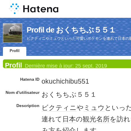
Profil de おくちちぶ５５１
ビクティニやミュウといった可愛いポケモンを連れて日本の
Profil
Profil
Dernière mise à jour:
25 sept. 2019
Hatena ID
okuchichibu551
Nom d'utilisateur
おくちちぶ５５１
Description
ビクティニ
や
ミュウ
といっ
連れて
日本
の
観光名所
を訪れ
み方を紹介
しま
す。