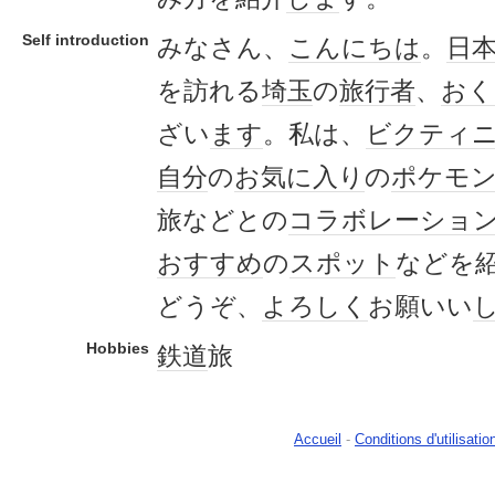
Self introduction
みなさん、
こんにちは
。
日
を訪れる
埼玉
の
旅行者
、
おく
ざい
ます
。私は、
ビクティ
自分
の
お気に入り
の
ポケモ
旅などとの
コラボレーショ
おすすめ
の
スポット
などを
どうぞ、
よろしく
お願いい
Hobbies
鉄道
旅
Accueil
-
Conditions d'utilisatio