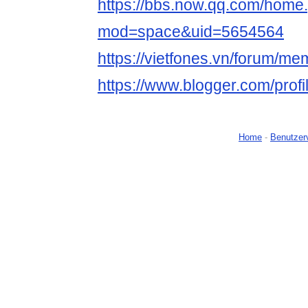
https://bbs.now.qq.com/home
mod=space&uid=5654564
https://vietfones.vn/forum/m
https://www.blogger.com/pro
Home
-
Benutzer