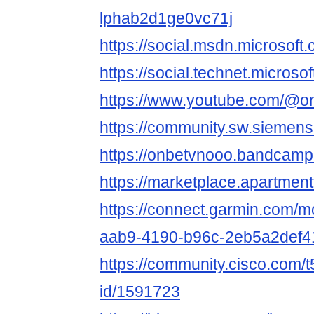
lphab2d1ge0vc71j
https://social.msdn.microsoft
https://social.technet.microso
https://www.youtube.com/@o
https://community.sw.siem
https://onbetvnooo.bandcam
https://marketplace.apartmen
https://connect.garmin.com/m
aab9-4190-b96c-2eb5a2def4
https://community.cisco.com/t
id/1591723