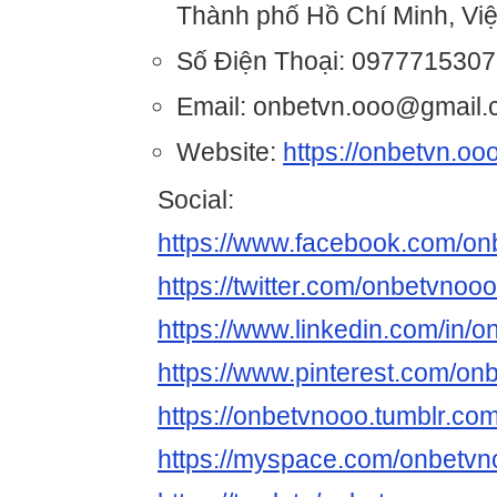
Thành phố Hồ Chí Minh, Vi
Số Điện Thoại: 0977715307
Email: onbetvn.ooo@gmail
Website:
https://onbetvn.ooo
Social:
https://www.facebook.com/on
https://twitter.com/onbetvnooo
https://www.linkedin.com/in/o
https://www.pinterest.com/on
https://onbetvnooo.tumblr.com
https://myspace.com/onbetvn