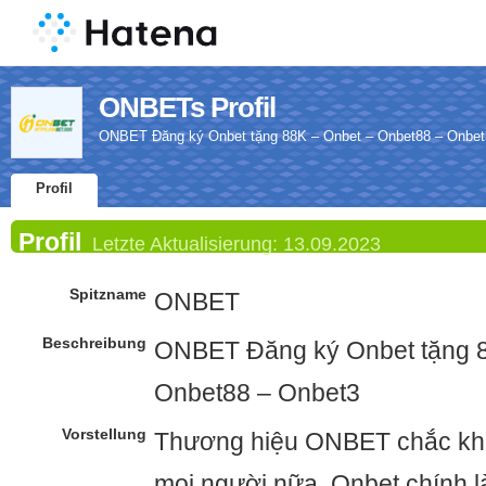
ONBETs Profil
ONBET Đăng ký Onbet tặng 88K – Onbet – Onbet88 – Onbet
Profil
Profil
Letzte Aktualisierung:
13.09.2023
Spitzname
ONBET
Beschreibung
ONBET Đăng ký Onbet tặng 8
Onbet88 – Onbet3
Vorstellung
Thương hiệu ONBET chắc khôn
mọi người nữa, Onbet chính là