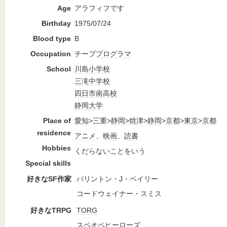
Age
アラフィフです
Birthday
1975/07/24
Blood type
B
Occupation
チープ
プログラマ
School
川島
小学校
三滝
中学校
四日市南高校
静岡大学
Place of
愛知
>
三重
>
静岡
>
焼津
>
静岡
>
京都
>
東京
>
京都
residence
アニメ
、
映画
、
読書
Hobbies
くだらないことをいう
Special skills
好きなSF作家
バリントン・J・ベイリー
コードウェイナー・スミス
好きなTRPG
TORG
スペオペ
ヒーローズ