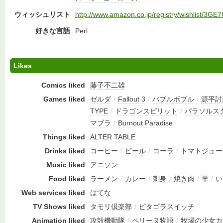
ウィッシュリスト
http://www.amazon.co.jp/registry/wishlist/3
好きな言語
Perl
Likes
Comics liked
藤子不二雄
Games liked
ゼルダ
/
Fallout 3
/
バブルボブル
/
源平討
TYPE
/
ドラゴンスピリット
/
パラソルス
マブラ
/
Burnout Paradise
Things liked
ALTER TABLE
Drinks liked
コーヒー
/
ビール
/
コーラ
/
トマトジュー
Music liked
アニソン
Food liked
ラーメン
/
カレー
/
刺身
/
焼き肉
/
羊
/
い
Web services liked
はてな
TV Shows liked
タモリ倶楽部
/
ピタゴラスイッチ
Animation liked
攻殻機動隊
/
ペリーヌ物語
/
牧場の少女カ