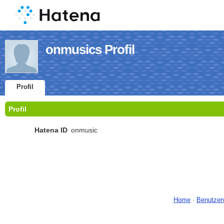
onmusics Profil
Profil
Profil
Hatena ID
onmusic
Home
-
Benutzer