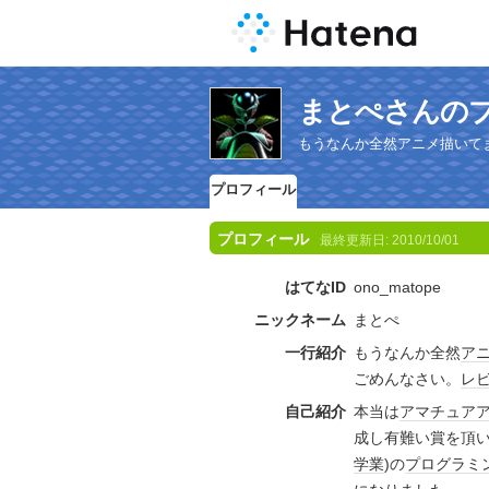
まとぺさんの
もうなんか全然アニメ描いて
プロフィール
プロフィール
最終更新日:
2010/10/01
はてなID
ono_matope
ニックネーム
まとぺ
一行紹介
もうなんか全然
ア
ごめんなさい。
レ
自己紹介
本当は
アマチュア
成し有難い賞を頂
学業
)の
プログラミ