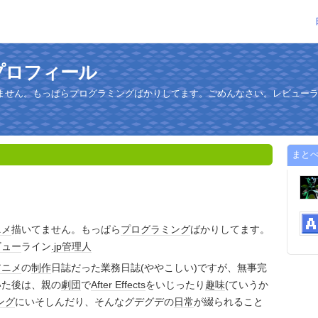
プロフィール
ません。もっぱらプログラミングばかりしてます。ごめんなさい。レビューライ
まと
ニメ
描いてません。もっぱら
プログラミング
ばかりしてます。
ビュー
ライン
.jp
管理人
アニメ
の
制作
日誌だった業務日誌(ややこしい)ですが、無事完
いた後は、親の
劇団
で
After Effects
をいじったり
趣味
(ていうか
ング
にいそしんだり、そんなグデグデの
日常
が綴られること