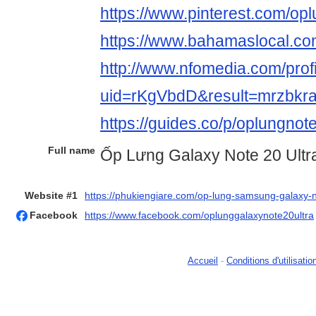
https://www.pinterest.com/op
https://www.bahamaslocal.co
http://www.nfomedia.com/prof
uid=rKgVbdD&result=mrzbkra
https://guides.co/p/oplungnot
Full name
Ốp Lưng Galaxy Note 20 Ultr
Website #1
https://phukiengiare.com/op-lung-samsung-galaxy-n
Facebook
https://www.facebook.com/oplunggalaxynote20ultra
Accueil
-
Conditions d'utilisatio