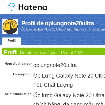
Profil de oplungnote20ultra
Ốp Lưng Galaxy Note 20 Ultra Chính Hãng, Giá Tốt, Chất L
Profil
Profil
Dernière mise à jour:
18 mai 2022
Nom d'utilisateur
oplungnote20ultra
Description
Ốp Lưng Galaxy Note 20 Ultr
Tốt, Chất Lượng
Self introduction
Ốp lưng Galaxy Note 20 Ultra 
chính hãng, đa dạng mẫu mã.