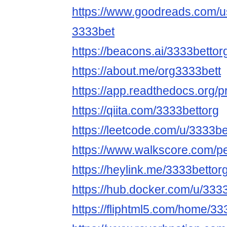
https://www.goodreads.com/
3333bet
https://beacons.ai/3333bettor
https://about.me/org3333bett
https://app.readthedocs.org/pr
https://qiita.com/3333bettorg
https://leetcode.com/u/3333be
https://www.walkscore.com/
https://heylink.me/3333bettorg
https://hub.docker.com/u/333
https://fliphtml5.com/home/33