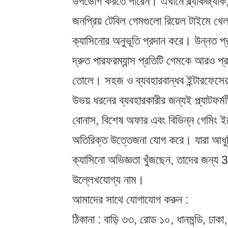
উপভোগ করতে পারেন। এখানে ব্ল্যাকজ্যাক,
জনপ্রিয় টেবিল গেমগুলো রিয়েল টাইমে খেল
ক্যাসিনোর অনুভূতি প্রদান করে। উন্নত প্রযুক
দ্রুত পারফরম্যান্স প্রতিটি গেমকে আরও প্
তোলে। সহজ ও ব্যবহারবান্ধব ইন্টারফেসে
উভয় ধরনের ব্যবহারকারীর জন্যই প্ল্যাটফর্
বোনাস, বিশেষ অফার এবং বিভিন্ন গেমিং ইভে
অতিরিক্ত উত্তেজনা যোগ করে। যারা আধুন
ক্যাসিনো অভিজ্ঞতা খুঁজছেন, তাদের জন
উল্লেখযোগ্য নাম।
আমাদের সাথে যোগাযোগ করুন :
ঠিকানা : বাড়ি ৩৩, রোড ১০, ধানমন্ডি, ঢাকা