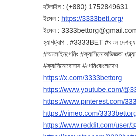
হটলাইন : (+880) 1752849631
ইমেল :
https://3333bett.org/
ইমেল : 3333bettorg@gmail.co
হ্যাশট্যাগ : #3333BET #বাংলাদেশক্য
#অনলাইনগেমিং #ক্যাসিনোঅভিজ্ঞতা #ব্ল্যা
#ক্যাসিনোবোনাস #গেমিংবাংলাদেশ
https://x.com/3333bettorg
https://www.youtube.com/@3
https://www.pinterest.com/333
https://vimeo.com/3333bettor
https://www.reddit.com/user/3