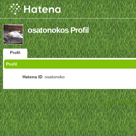
osatonokos Profil
Profil
Profil
Hatena ID
osatonoko
Home
-
Benutzer