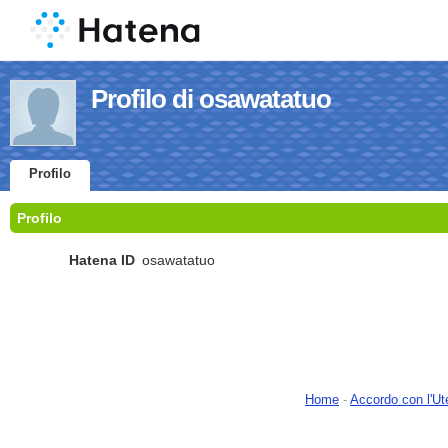
Profilo di osawatatuo
Profilo
Profilo
Hatena ID
osawatatuo
Home
-
Accordo con l'Ut