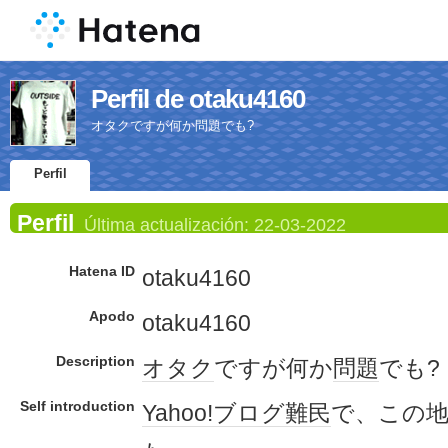
Perfil de otaku4160
オタクですが何か問題でも?
Perfil
Perfil
Última actualización:
22-03-2022
Hatena ID
otaku4160
Apodo
otaku4160
Description
オタク
ですが何か
問題
でも?
Self introduction
Yahoo!ブログ
難民
で、この