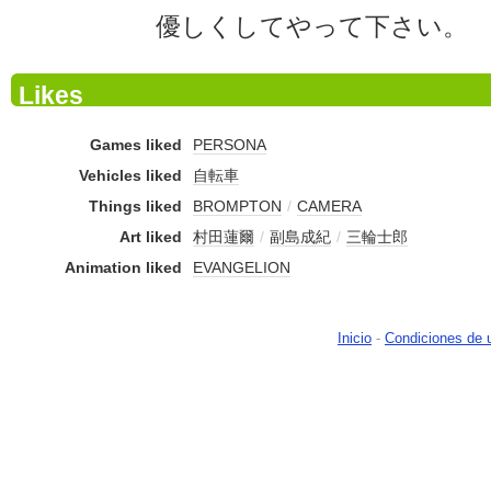
優しくしてやって下さい。
Likes
Games liked
PERSONA
Vehicles liked
自転車
Things liked
BROMPTON
/
CAMERA
Art liked
村田蓮爾
/
副島成紀
/
三輪士郎
Animation liked
EVANGELION
Inicio
-
Condiciones de 