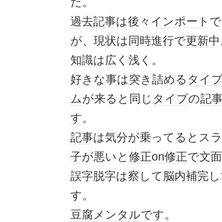
た。
過去
記事
は後々
インポート
で
が、現状は同時進行で
更新
中
知識
は広く浅く。
好きな事は突き詰める
タイ
ム
が来ると同じ
タイプ
の
記
す
。
記事
は気分が乗ってるとス
子
が悪いと
修正
on
修正
で文
誤字脱字は察して
脳内補完
し
す。
豆腐メンタル
です。