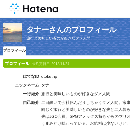
タナーさんのプロフィール
旅行と美味しいものが好きなダメ人間
プロフィール
プロフィール
最終更新日:
2018/11/24
はてなID
otokutrip
ニックネーム
タナー
一行紹介
旅行
と美味しい
もの
が好きな
ダメ人間
自己紹介
二日酔い
で
会社
休んだりし
ちゃう
ダメ人間
。
家
同じく
旅行
と美味しい
もの
が好きな夫と二人
暮
夫は
JGC
会員、SPG
アメックス
持ち
から
の
マリ
うまみ
だけ味わっている。お
給料
は少ないけど