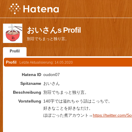
おいさんs Profil
別荘でちまっと独り言。
Profil
Profil
Letzte Aktualisierung:
14.05.2020
Hatena ID
oudon07
Spitzname
おいさん
Beschreibung
別荘でちまっと
独り言
。
Vorstellung
140字では溢れちゃう話はこっちで。
好きなことを好きなだけ。
ほぼごった煮アカウント→
https://twitter.com/