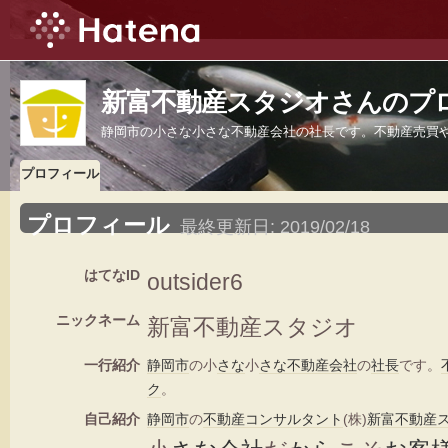
新富不動産スタジオさんのプ
静岡市の小さな小さな不動産会社の社長です。不動産売買
プロフィール
プロフィール
最終更新日:
2019/02/18
はてなID
outsider6
ニックネーム
新富不動産スタジオ
一行紹介
静岡市
の小
さな
小
さな
不動産会社
の
社長
です。
ク
。
自己紹介
静岡市
の
不動産
コンサルタント
(株)
新富
不動産