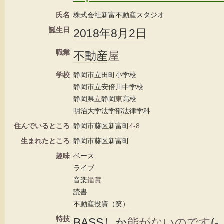
氏名
株式会社
新富
不動産
スタジオ
誕生日
2018年
8月2日
職業
不動産
屋
学校
静岡市立
田町
小学校
静岡市立
安倍川
中学校
静岡県
立
静岡
東
高校
明治大学
法学部
法律学科
住んでいるところ
静岡市
葵区
新富町
4-8
生まれたところ
静岡市
葵区
新富町
趣味
ベース
ライブ
音楽
鑑賞
読書
不動産投資
（笑）
特技
BASS
しか
能がないのです
(-_