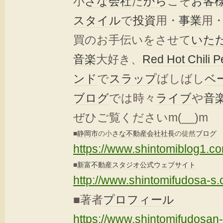
小
さな
会社
だ
から
こそ
お客
スタイル
で
投資
用・
事業
用
買のお手伝いをさせて
いた
音楽
大好き、
Red Hot Chili 
ンド
で
スラップ
ばしばし
ベ
ブログ
では時々
ライブ
や
音
ぜひご覧くださいm(__)m
■
静岡市
の小
さな
不動産会社
社長
の徒然
ブログ
https://www.shintomiblog1.c
■
新富
不動産
スタジオ
公式ウェブサイト
http://www.shintomifudosa-s
■著者
プロフィール
https://www.shintomifudosan-