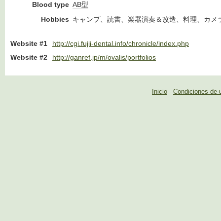
Blood type
AB型
Hobbies
キャンプ、読書、楽器演奏＆改造、料理、カメ
Website #1
http://cgi.fujii-dental.info/chronicle/index.php
Website #2
http://ganref.jp/m/ovalis/portfolios
Inicio
-
Condiciones de 