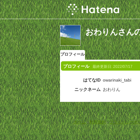
おわりんさん
プロフィール
プロフィール
最終更新日:
2022/07/17
はてなID
owarinaki_tabi
ニックネーム
おわりん
ホーム
-
利用規約
-
プライバシーポ