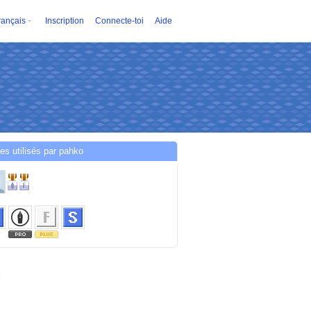
rançais
Inscription
Connecte-toi
Aide
es utilisés par pahko