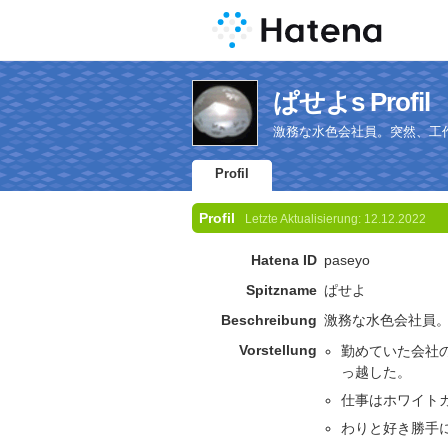
ぱせよs Profil
激務な水色会社員。突然、工
Profil
Profil
Letzte Aktualisierung:
12.12.2022
Hatena ID
paseyo
Spitzname
ぱせよ
Beschreibung
激務な水色会社員
Vorstellung
勤めていた会社の
っ越した。
仕事はホワイト
わりと好き勝手