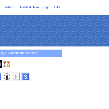
Deutsch
Melde dich an
Login
Hilfe
せよ verwendete Services.