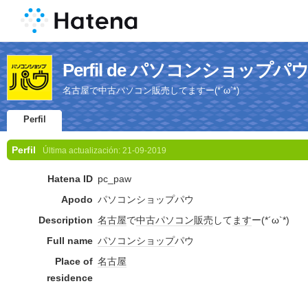
Perfil de パソコンショップパ
名古屋で中古パソコン販売してますー(*´ω`*)
Perfil
Perfil
Última actualización:
21-09-2019
Hatena ID
pc_paw
Apodo
パソコンショップパウ
Description
名古屋
で
中古
パソコン
販売
して
ます
ー(*´ω`*)
Full name
パソコンショップ
パウ
Place of
名古屋
residence