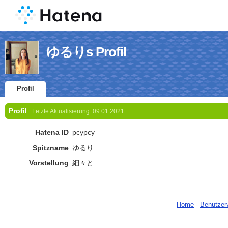
ゆるりs Profil
Profil
Profil
Letzte Aktualisierung:
09.01.2021
Hatena ID
pcypcy
Spitzname
ゆるり
Vorstellung
細々と
Home
-
Benutzer