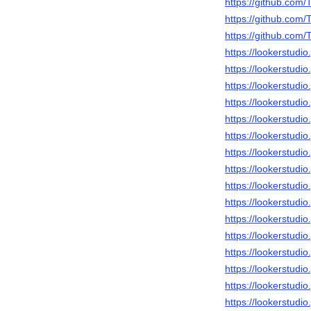
https://github.com/T
https://github.com
https://github.com
https://lookerstud
https://lookerstud
https://lookerstud
https://lookerstu
https://lookerstud
https://lookerstud
https://lookerstud
https://lookerstud
https://lookerstud
https://lookerstud
https://lookerstud
https://lookerstud
https://lookerstu
https://lookerstud
https://lookerstud
https://lookerstud