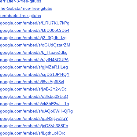
erri1fier-3-free-gitubs
/The-Substa4nce-free-gitubs
/Tumbba4d-free-gitubs
io.google.com/embed/s/l1RU7KU7kPg
io.google.com/embed/s/k8D00oCrD54
io.google.com/embed/s/j2_3Qdb_Izg
dio.google.com/embed/s/oGUdQztarZM
io.google.com/embed/s/k_TtaaeZdkg
io.google.com/embed/s/rJyIN45GUPA
io.google.com/embed/s/gjMZeR1lLeg
io.google.com/embed/s/sgDS1JPf4QY
io.google.com/embed/s/l8vzAp6f3vI
io.google.com/embed/s/jwB-2Y2-vDc
io.google.com/embed/s/o3lxbq09EqQ
io.google.com/embed/s/vk8hE2wL_1o
dio.google.com/embed/s/uAQo0WH-QRg
io.google.com/embed/s/gaNSjLyo3qY
io.google.com/embed/s/jxO8Vo388Fo
io.google.com/embed/s/lLgthLx4Orc