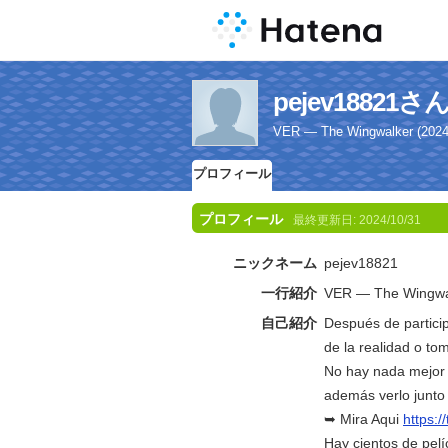
pejev1882
VER — The Wingwalker (2024) 
プロフィール
プロフィール
最終更新日:
2024/10/31
ニックネーム
pejev18821
一行紹介
VER — The Wingwalk
自己紹介
Después de particip
de la realidad o to
No hay nada mejor
además verlo junto
➥ Mira Aqui
https:
Hay cientos de pelí