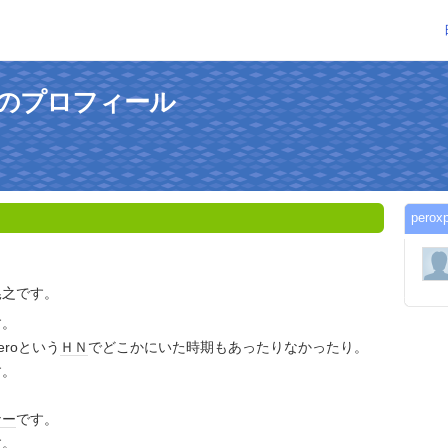
さんのプロフィール
per
晃之です。
す。
eroという
ＨＮ
でどこかにいた時期もあったりなかったり。
す。
。
ナー
です。
す。