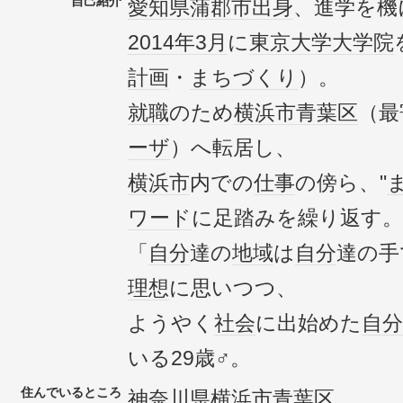
自己紹介
愛知県
蒲郡市
出身
、進学を機
2014年
3月
に
東京大学
大学院
計画
・
まちづくり
）。
就職
のため
横浜市青葉区
（最
ーザ
）へ転居し、
横浜市
内での
仕事
の傍ら、"
ワード
に足踏みを繰り返す。
「
自分
達の
地域
は
自分
達の手
理想
に思いつつ、
ようやく
社会
に出始めた
自分
いる29歳♂。
住んでいるところ
神奈川県
横浜市青葉区