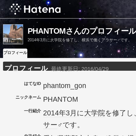
PHANTOMさんのプロフィー
2014年3月に大学院を修了し、横浜で働くアラサー♂です。
プロフィール
プロフィール
最終更新日:
2016/04/29
はてなID
phantom_gon
ニックネーム
PHANTOM
一行紹介
2014年
3月
に
大学院
を修了し
サー
♂です。