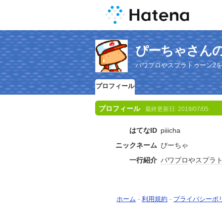
ぴーちゃさん
パワプロやスプラトゥーン2
プロフィール
プロフィール
最終更新日:
2019/07/05
はてなID
piiicha
ニックネーム
ぴーちゃ
一行紹介
パワプロ
や
スプラト
ホーム
-
利用規約
-
プライバシーポ