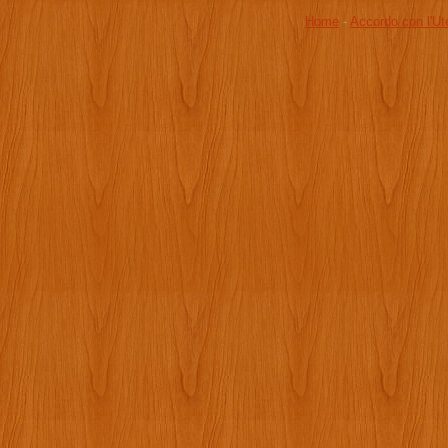
Home
-
Accordo con l'Ut