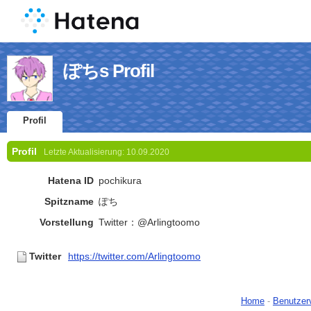
ぽちs Profil
Profil
Profil
Letzte Aktualisierung:
10.09.2020
Hatena ID
pochikura
Spitzname
ぽち
Vorstellung
Twitter：@Arlingtoomo
Twitter
https://twitter.com/Arlingtoomo
Home
-
Benutzer