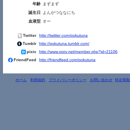
年齢
まずまず
誕生日
よんがつななにち
血液型
オー
Twitter
http://twitter.com/pokutuna
Tumblr
http://pokutuna.tumblr.com/
pixiv
http://www.pixiv.net/member.php?id=21106
FriendFeed
http://friendfeed.com/pokutuna
ホーム
-
利用規約
-
プライバシーポリシー
-
お問い合わせ
-
特定商取