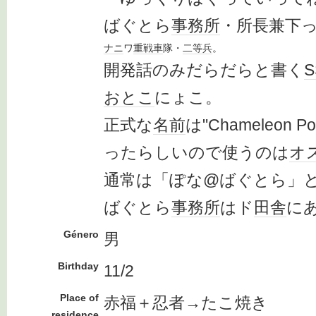
ばぐとら
事務所
・所長兼下
ナニ
ワ
重戦車
隊・
二等兵
。
開発話のみだらだらと書く
S
おとこ
にょこ。
正式な
名前
は"Chameleon 
ったらしいので使うのは
オ
通常は「ぽな@ばぐとら」
ばぐとら
事務所
はド
田舎
に
Género
男
Birthday
11/2
Place of
赤福＋忍者→たこ焼き
residence