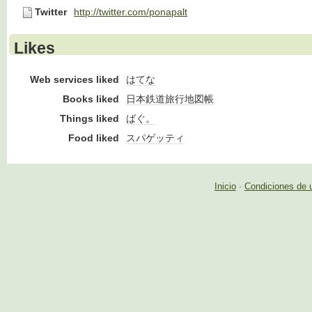
Twitter
http://twitter.com/ponapalt
Likes
Web services liked
はてな
Books liked
日本鉄道旅行地図帳
Things liked
ばぐ。
Food liked
スパゲッティ
Inicio
-
Condiciones de 