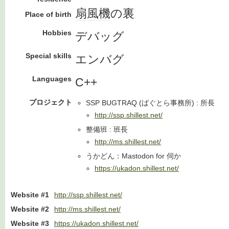
扇風機
の裏
Place of birth
Hobbies
デバッグ
Special skills
エンバグ
Languages
C++
プロジェクト
SSP BUGTRAQ (ばぐとら事務所) : 所長
http://ssp.shillest.net/
整備班 : 班長
http://ms.shillest.net/
うかどん：Mastodon for 伺か
https://ukadon.shillest.net/
Website #1
http://ssp.shillest.net/
Website #2
http://ms.shillest.net/
Website #3
https://ukadon.shillest.net/