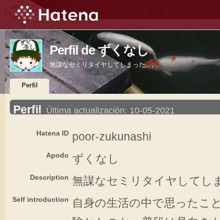
Perfil de ずくなし
無謀なセミリタイヤしてしまった...。
Perfil
Perfil
Última actualización:
10-05-2021
Hatena ID
poor-zukunashi
Apodo
ずくなし
Description
無謀なセミリタイヤしてしまっ
Self introduction
自身の生活の中で思ったこ