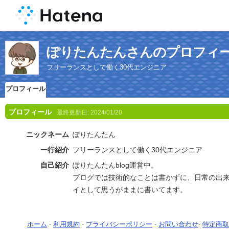
ぽりたんたんさんのプロフィ
フリーランスとして働く30代エンジニア
プロフィール
プロフィール
最終更新日:
2024/01/20
ニックネーム
ぽりたんたん
一行紹介
フリーランスとして働く30代エンジニア
自己紹介
ぽりたんたんblog運営中。
ブログでは技術的なことは書かずに、日常の出
イとして思うがままに書いてます。
ホーム
-
利用規約
-
プライバシーポリシー
-
お問い合わせ
-
特定商取