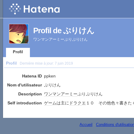
Profil de ぷりけん
ワンマンアーミーぷりぷりけん
Profil
Profil
Dernière mise à jour:
7 juin 2019
Hatena ID
ppken
Nom d'utilisateur
ぷりけん
Description
ワンマン
アーミー
ぷりぷりけん
Self introduction
ゲーム
は主に
ドラクエ
１０ その他色々書きた
Accueil
-
Conditions d'utilisatio