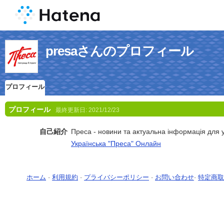
presaさんのプロフィール
プロフィール
プロフィール
最終更新日:
2021/12/23
自己紹介
Преса - новини та актуальна інформація для ук
Українська "Преса" Онлайн
ホーム
-
利用規約
-
プライバシーポリシー
-
お問い合わせ
-
特定商取