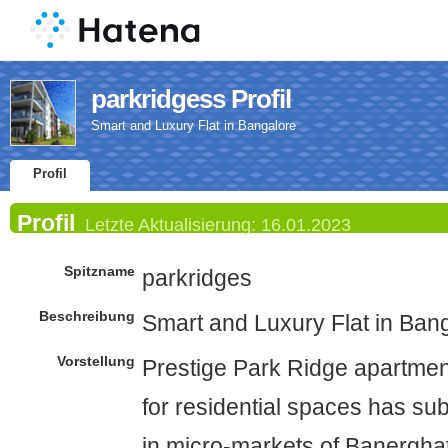
parkridgess Profil
Smart and Luxury Flat in Bangalore
Profil
Profil
Letzte Aktualisierung:
16.01.2023
Spitzname
parkridges
Beschreibung
Smart and Luxury Flat in Ban
Vorstellung
Prestige Park Ridge apartme
for residential spaces has sub
in micro-markets of Banerghat