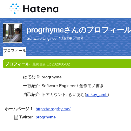
progrhymeさんのプロフィー
Software Engineer / 創作モノ書き
プロフィール
プロフィール
最終更新日:
2020/05/02
はてなID
progrhyme
一行紹介
Software
Engineer /
創作
モノ書き
自己紹介
旧
アカウント
: きいあむ(
id:key_amb
)
ホームページ 1
https://progrhy.me/
Twitter
progrhyme