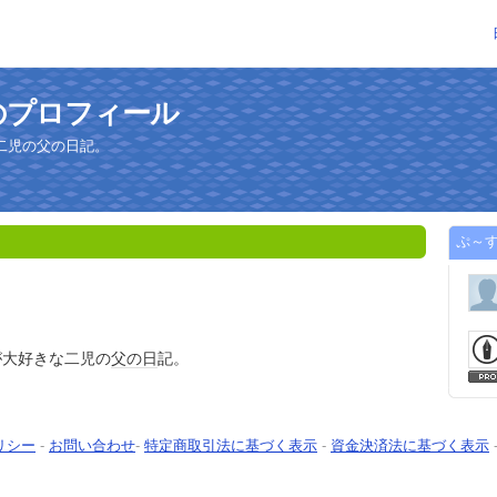
のプロフィール
二児の父の日記。
ぷ～
が大好きな二児の
父の日
記。
リシー
-
お問い合わせ
-
特定商取引法に基づく表示
-
資金決済法に基づく表示