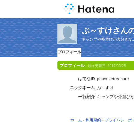
ぷ～すけさん
キャンプや外遊びが大好きな
プロフィール
プロフィール
最終更新日:
2017/03/25
はてなID
puusuketreasure
ニックネーム
ぷ～すけ
一行紹介
キャンプ
や
外遊
び
ホーム
-
利用規約
-
プライバシーポ