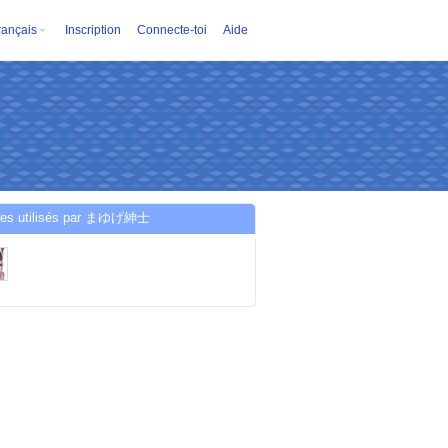
rançais
Inscription
Connecte-toi
Aide
ces utilisés par まゆげ紳士