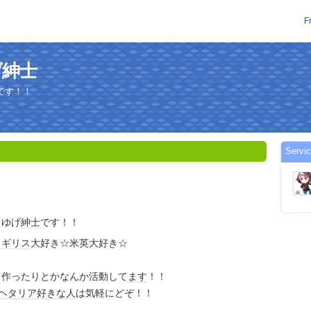
F
ゆげ紳士
です！！
Servi
まゆげ
紳士
です！！
イギリス
大好き☆米英大好き☆
Ｖ作ったりとかなんか活動して
ます
！！
ヘタリア
好きな人
は気軽にどぞ！！