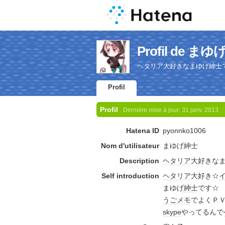
Profil de ま
ヘタリア大好きなまゆげ紳士
Profil
Profil
Dernière mise à jour:
31 janv. 2013
Hatena ID
pyonnko1006
Nom d'utilisateur
まゆげ紳士
Description
ヘタリア
大好きな
Self introduction
ヘタリア
大好き☆
まゆげ
紳士
です☆
うごメモ
でよくＰ
skype
やってるんで