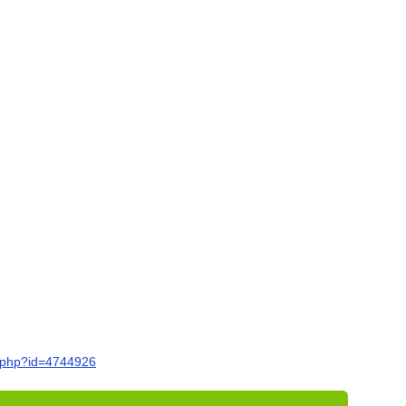
r.php?id=4744926