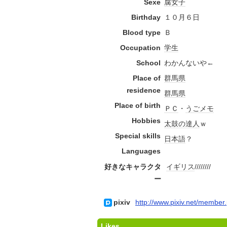
Sexe
腐女子
Birthday
１０月６日
Blood type
Ｂ
Occupation
学生
School
わかんないや←
Place of
群馬県
residence
群馬県
Place of birth
ＰＣ
・
うごメモ
Hobbies
太鼓の達人
ｗ
Special skills
日本語
？
Languages
好きなキャラクタ
イギリス
////////
ー
pixiv
http://www.pixiv.net/membe
Likes