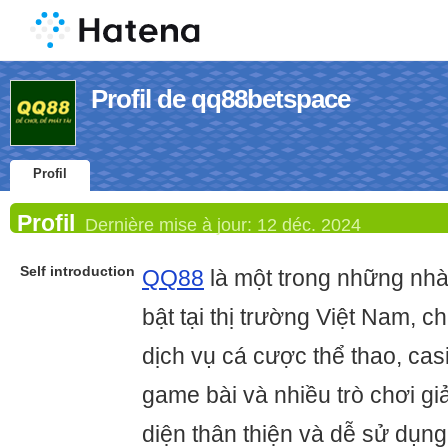
Profil de qq88betspace
Profil
Profil
Dernière mise à jour:
12 déc. 2024
Self introduction
QQ88
là một trong những nhà 
bật tại thị trường Việt Nam, 
dịch vụ cá cược thể thao, cas
game bài và nhiều trò chơi giả
diện thân thiện và dễ sử dụn