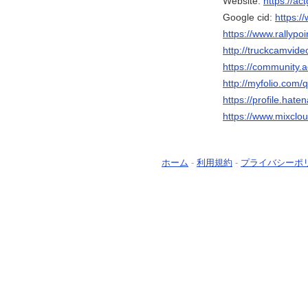
Website:
https://ac
Google cid:
https:
https://www.rallypoi
http://truckcamvi
https://community.a
http://myfolio.com
https://profile.hat
https://www.mixclou
ホーム
-
利用規約
-
プライバシーポ