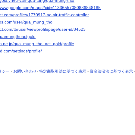
tgold.vn/tu-van-qua-tang/qua-mung-tho/
//www.google.com/maps?cid=11336557080886848185
nt.com/profiles/1770917-ac-air-traffic-controller
deos.com/user/qua_mung_tho
ct.com/t5/user/viewprofilepage/user-id/84523
/quamungthoactgold
ena.ne.jp/qua_mung_tho_act_gold/profile
d.com/settings/profile/
リシー
-
お問い合わせ
-
特定商取引法に基づく表示
-
資金決済法に基づく表示