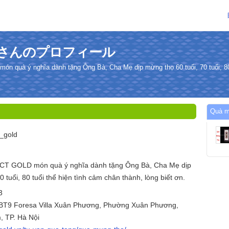
thọさんのプロフィール
n quà ý nghĩa dành tặng Ông Bà, Cha Mẹ dịp mừng thọ 60 tuổi, 70 tuổi, 80 
Quà
_gold
ACT GOLD món quà ý nghĩa dành tặng Ông Bà, Cha Mẹ dịp
0 tuổi, 80 tuổi thể hiện tình cảm chân thành, lòng biết ơn.
3
 BT9 Foresa Villa Xuân Phương, Phường Xuân Phương,
 TP. Hà Nội