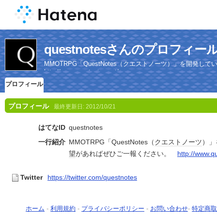
questnotesさんのプロフィー
MMOTRPG「QuestNotes（クエストノーツ）」を開
http://www.questnotes.net/
プロフィール
プロフィール
最終更新日:
2012/10/21
はてなID
questnotes
一行紹介
MMOTRPG「QuestNotes（
クエスト
ノーツ
）」
望
があればぜひご一報ください。
http://www.q
Twitter
https://twitter.com/questnotes
ホーム
-
利用規約
-
プライバシーポリシー
-
お問い合わせ
-
特定商取