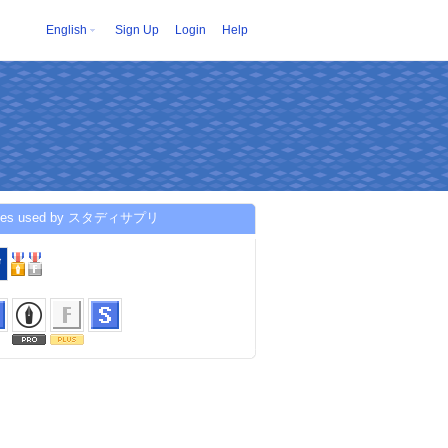
English
Sign Up
Login
Help
ices used by スタディサプリ