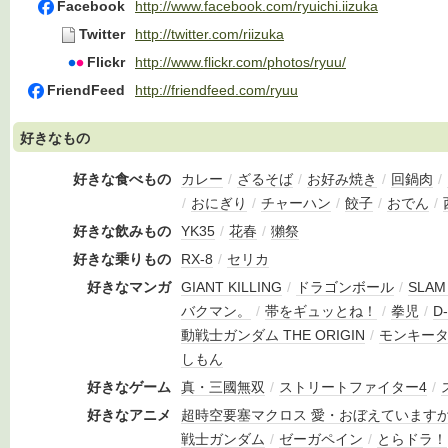
Facebook
http://www.facebook.com/ryuichi.iizuka
Twitter
http://twitter.com/riizuka
Flickr
http://www.flickr.com/photos/ryuu/
FriendFeed
http://friendfeed.com/ryuu
好きなもの
好きな食べもの
カレー
/
ざるそば
/
お好み焼き
/
回鍋肉
/
/
おにぎり
/
チャーハン
/
餃子
/
おでん
/
好きな飲みもの
YK35
/
花春
/
獺祭
好きな乗りもの
RX-8
/
セリカ
好きなマンガ
GIANT KILLING
/
ドラゴンボール
/
SLAM
バクマン。
/
帯をギュッとね！
/
拳児
/
D-
動戦士ガンダム THE ORIGIN
/
モンキー
しもん
好きなゲーム
真・三國無双
/
ストリートファイター4
/
好きなアニメ
超時空要塞マクロス 愛・おぼえています
戦士ガンダム
/
ゼーガペイン
/
とらドラ！