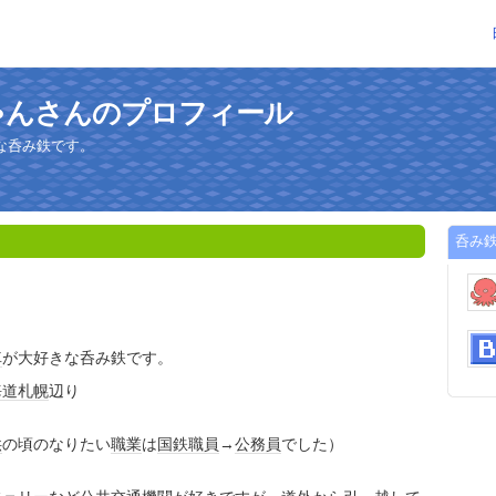
ゃんさんのプロフィール
な呑み鉄です。
呑み
車
が大好きな呑み鉄です。
海道
札幌
辺り
供
の頃のなりたい
職業
は
国鉄
職員
→
公務員
でした）