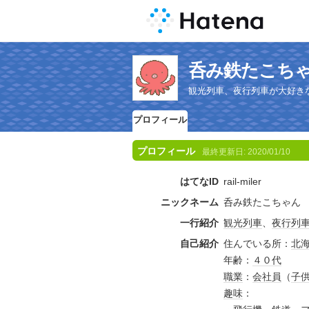
呑み鉄たこち
観光列車、夜行列車が大好き
プロフィール
プロフィール
最終更新日:
2020/01/10
はてなID
rail-miler
ニックネーム
呑み鉄たこちゃん
一行紹介
観光列車
、
夜行列
自己紹介
住んでいる所：
北
年齢：
４０代
職業
：
会社員
（
子
趣味
：