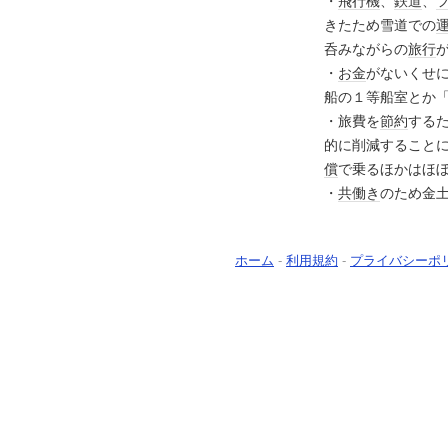
・
飛行機
、
鉄道
、
きたため雪道での
呑みながらの
旅行
・
お金
がないくせ
船の１等船室とか
・旅費を
節約
する
的に削減すること
償
で乗るほかはほ
・
共働き
のため金
ホーム
-
利用規約
-
プライバシーポ