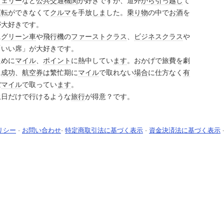
フェリー
など
公共交通機関
が好きですが、道外
から
引っ越し
て
運転
ができなくて
クルマ
を手放
しま
した。
乗り物
の中で
お酒
を
が大好きです。
に
グリーン車
や
飛行機
の
ファーストクラス
、
ビジネスクラス
や
「いい席」が大好きです。
ために
マイル
、
ポイント
に熱中してい
ます
。おかげで旅費を劇
に
成功
、
航空券
は繁忙期に
マイル
で取れない
場合
に仕方なく
有
ぼ
マイル
で取ってい
ます
。
土日だけで行けるような
旅行
が得意？です。
リシー
-
お問い合わせ
-
特定商取引法に基づく表示
-
資金決済法に基づく表示