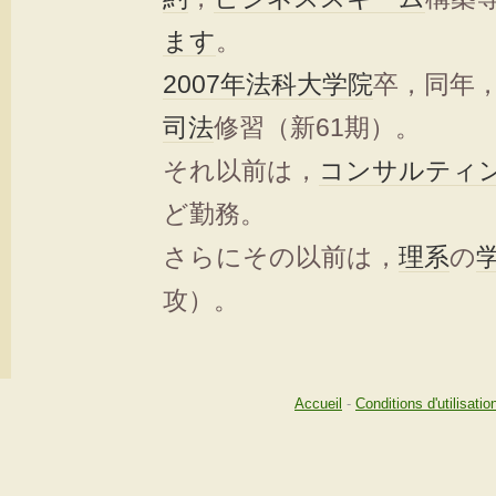
ます
。
2007年
法科大学院
卒，同年
司法
修習（新61期）。
それ以前は，
コンサルティ
ど勤務。
さらにその以前は，
理系
の
攻）。
Accueil
-
Conditions d'utilisatio