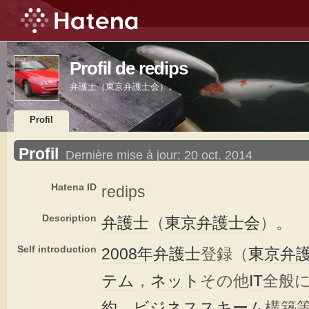
Profil de redips
弁護士（東京弁護士会）。
Profil
Profil
Dernière mise à jour:
20 oct. 2014
Hatena ID
redips
Description
弁護士
（
東京弁護士会
）。
Self introduction
2008年
弁護士
登録（
東京弁
テム
，
ネット
その他
IT
全般
約
，
ビジネス
スキーム
構築