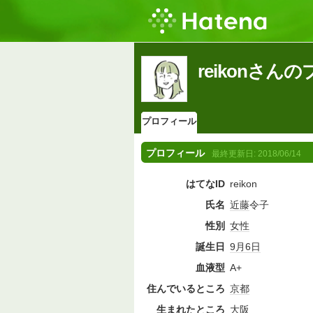
reikonさん
プロフィール
プロフィール
最終更新日:
2018/06/14
はてなID
reikon
氏名
近藤
令子
性別
女性
誕生日
9月6日
血液型
A+
住んでいるところ
京都
生まれたところ
大阪