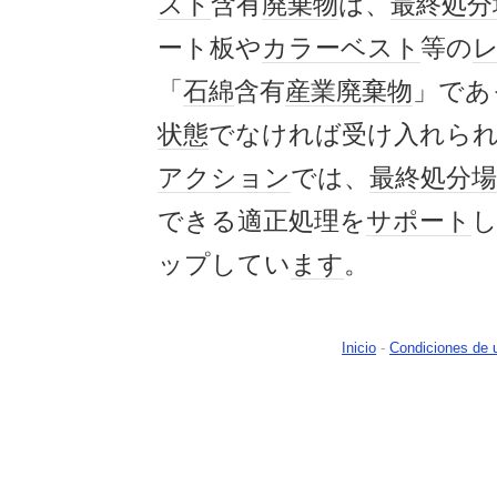
スト
含有
廃棄物
は、
最終処分
ート板や
カラー
ベスト
等の
「
石綿
含有
産業廃棄物
」であ
状態
でなければ受け入れら
アクション
では、
最終処分場
できる適正処理を
サポート
ップしてい
ます
。
Inicio
-
Condiciones de 