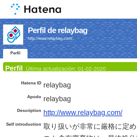
Perfil de relaybag
http://www.relaybag.com/
Perfil
Perfil
Última actualización:
01-02-2020
Hatena ID
relaybag
Apodo
relaybag
Description
http://www.relaybag.com/
Self introduction
取り扱いが非常に厳格に定