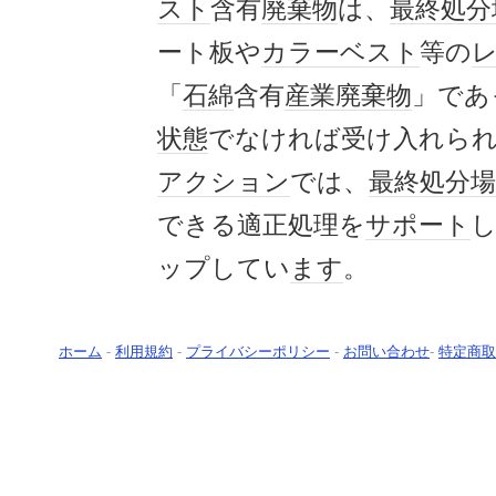
スト
含有
廃棄物
は、
最終処分
ート板や
カラー
ベスト
等の
「
石綿
含有
産業廃棄物
」であ
状態
でなければ受け入れら
アクション
では、
最終処分場
できる適正処理を
サポート
ップしてい
ます
。
ホーム
-
利用規約
-
プライバシーポリシー
-
お問い合わせ
-
特定商取