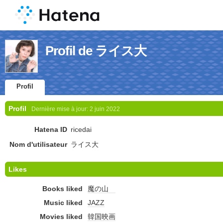
Profil de ライス大
Profil
Profil
Dernière mise à jour:
2 juin 2022
Hatena ID
ricedai
Nom d'utilisateur
ライス大
Likes
Books liked
魔の山
Music liked
JAZZ
Movies liked
韓国映画