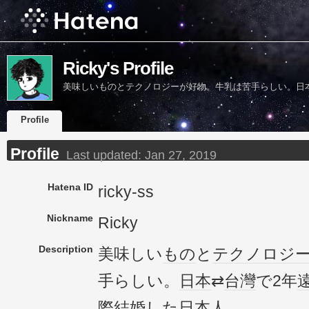
Ricky's Profile
美味しいものとテクノロジーが好物。牛乳は苦手らしい。日
Profile
Profile
Last updated:
Jan 27, 2019
Hatena ID
ricky-ss
Nickname
Ricky
Description
美味しい
もの
と
テクノロジ
手らしい。
日本
⇄
台灣
で2年
際結婚
した
日本人
。