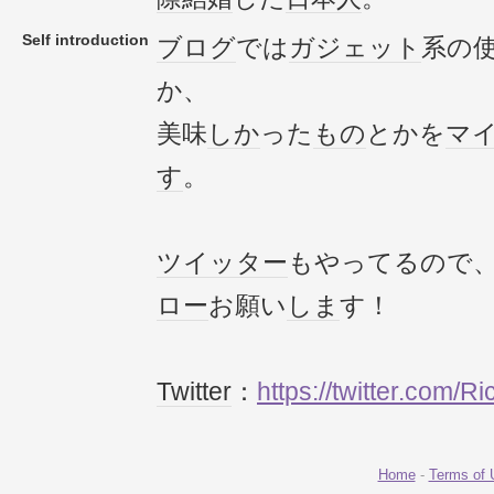
Self introduction
ブログ
では
ガジェット
系の
か、
美味
しか
った
もの
とかを
マ
す
。
ツイッター
もやってるので
ロー
お願い
しま
す！
Twitter
：
https://twitter.com/
Home
-
Terms of 