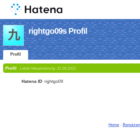
rightgo09s Profil
Profil
Profil
Letzte Aktualisierung:
31.08.2022
Hatena ID
rightgo09
Home
-
Benutzer