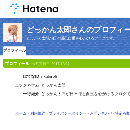
どっかん太郎さんのプロフィ
どっかん太郎が日々隠忍自重を心がけるブログです。
プロフィール
プロフィール
最終更新日:
2017/12/04
はてなID
rikuhiro6
ニックネーム
どっかん太郎
一行紹介
どっかん
太郎
が日々隠忍
自重
を心がける
ブログ
ホーム
-
利用規約
-
プライバシーポリシー
-
お問い合わせ
-
特定商取